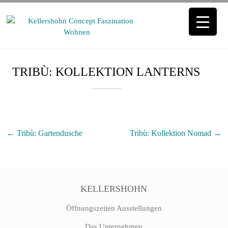
KELLERSHOHN
TRIBÙ: KOLLEKTION LANTERNS
CONCEPT
FASZINATION
WOHNEN
←
Tribù: Gartendusche
Tribù: Kollektion Nomad
→
FASZINATION
WOHNEN
|
Einrichtungen
für
KELLERSHOHN
Haus
und
Öffnungszeiten Ausstellungen
Garten
Das Unternehmen